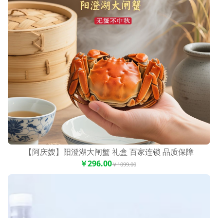
【阿庆嫂】阳澄湖大闸蟹 礼盒 百家连锁 品质保障
￥296.00
￥1099.00