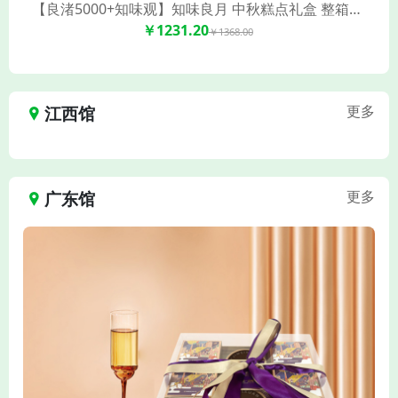
【良渚5000+知味观】知味良月 中秋糕点礼盒 整箱优惠团(11饼7味 550克/盒*6)
￥1231.20
￥1368.00
江西馆
更多
广东馆
更多