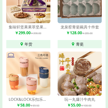
集味轩坚果果萃坚果礼2305g
龙泉窑青瓷碗具十件套
￥299.00
￥128.00
￥398.00
￥285.00
年货
青瓷
LOCK&LOCK乐扣乐扣啵啵杯LLG613 350ml
玩一丸爆汁牛肉丸
￥58.00
￥55.00
￥89.50
￥108.00