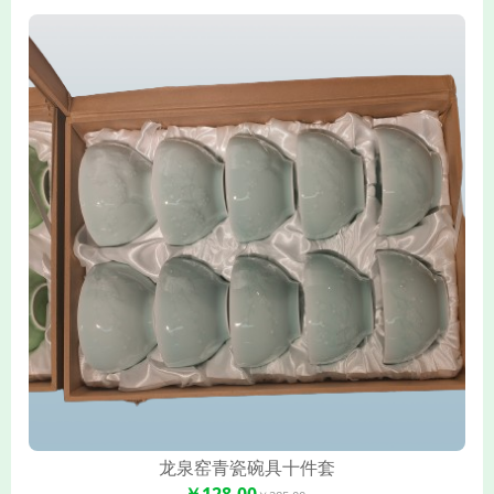
龙泉窑青瓷碗具十件套
￥128.00