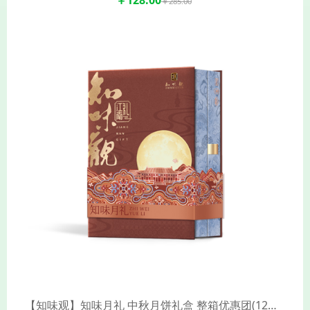
￥285.00
【知味观】知味月礼 中秋月饼礼盒 整箱优惠团(12饼7味/盒*5)