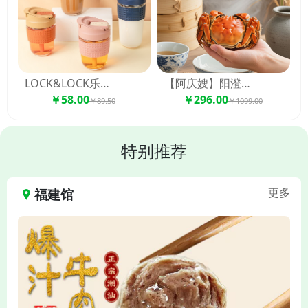
LOCK&LOCK乐扣乐扣啵啵杯LLG613 350ml
【阿庆嫂】阳澄湖大闸蟹 礼盒 百家连锁 品质保障
￥58.00
￥296.00
￥89.50
￥1099.00
特别推荐
福建馆
更多