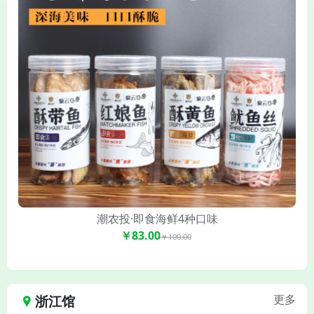
潮农投·即食海鲜4种口味
￥83.00
￥100.00
浙江馆
更多