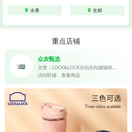
水果
生鲜
重点店铺
众农甄选
主营：LOCK&LOCK乐扣乐扣啵啵杯
LLG613 350ml 、【阿庆嫂】阳澄湖大闸
访问旺铺
查看商品
蟹 礼盒 百家连锁 品质保障、东方苏打
PH8.5 克东天然苏打水 （24瓶）、陕西
周至核心产区徐香 猕猴桃 单果110g-
-120g 新鲜即食、【杭州自提或配送】九
华山 饮用天然矿泉水 招待用水
369ml*24/箱、红烧羊肉 熟食 杭南 临平
非物质文化遗产 湖羊熟羊肉礼盒装 、