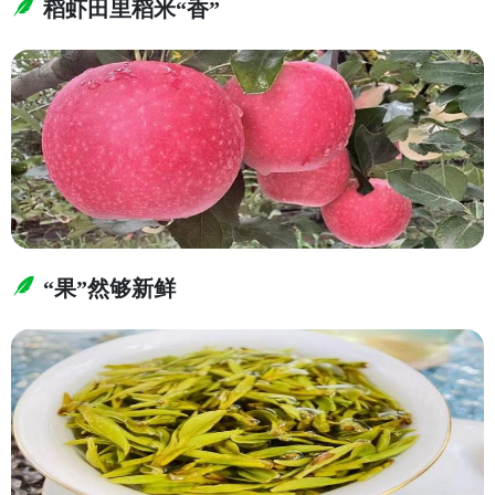
稻虾田里稻米“香”
“果”然够新鲜