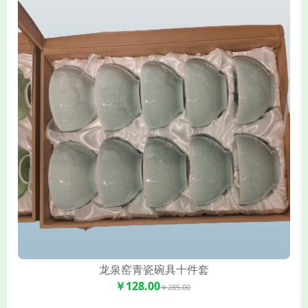
龙泉窑青瓷碗具十件套
￥128.00
￥285.00