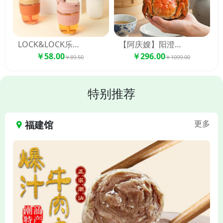
LOCK&LOCK乐扣乐扣啵啵杯LLG613 350ml
【阿庆嫂】阳澄湖大闸蟹 礼盒 百家连锁 品质保障
￥58.00
￥296.00
￥89.50
￥1099.00
特别推荐
福建馆
更多