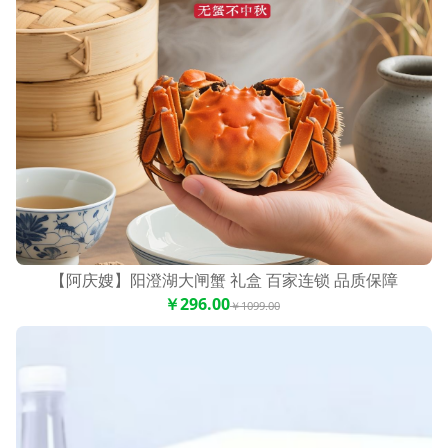
【阿庆嫂】阳澄湖大闸蟹 礼盒 百家连锁 品质保障
￥296.00
￥1099.00