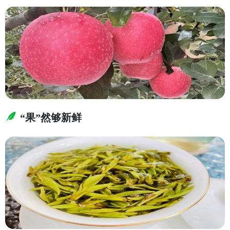
“果”然够新鲜