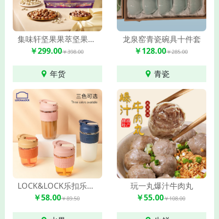
集味轩坚果果萃坚果礼2305g
龙泉窑青瓷碗具十件套
￥299.00
￥128.00
￥398.00
￥285.00
年货
青瓷
LOCK&LOCK乐扣乐扣啵啵杯LLG613 350ml
玩一丸爆汁牛肉丸
￥58.00
￥55.00
￥89.50
￥108.00