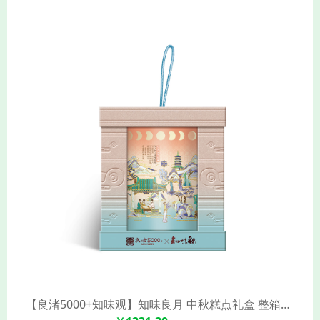
【良渚5000+知味观】知味良月 中秋糕点礼盒 整箱优惠团(11饼7味 550克/盒*6)