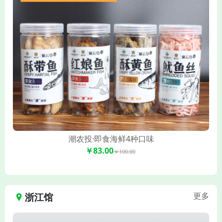
潮农投·即食海鲜4种口味
￥83.00
￥100.00
浙江馆
更多