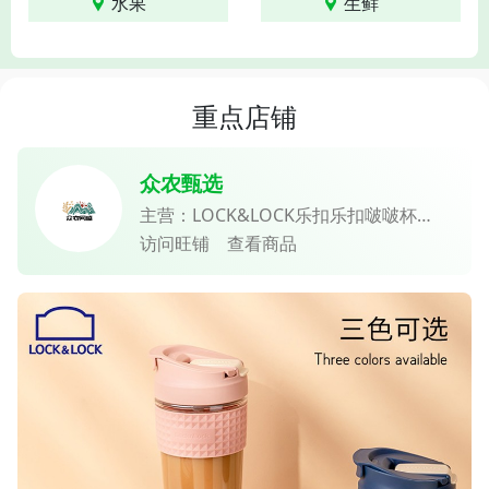
水果
生鲜
重点店铺
众农甄选
主营：LOCK&LOCK乐扣乐扣啵啵杯
LLG613 350ml 、【阿庆嫂】阳澄湖大闸
访问旺铺
查看商品
蟹 礼盒 百家连锁 品质保障、东方苏打
PH8.5 克东天然苏打水 （24瓶）、陕西
周至核心产区徐香 猕猴桃 单果110g-
-120g 新鲜即食、【杭州自提或配送】九
华山 饮用天然矿泉水 招待用水
369ml*24/箱、红烧羊肉 熟食 杭南 临平
非物质文化遗产 湖羊熟羊肉礼盒装 、
【玩一丸】正宗潮汕猪肉丸+爆汁牛肉丸
（潮汕工艺牛肉丸子、猪肉丸子肉制品烧